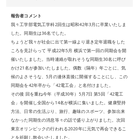
報告者コメント
我々工学部電気工学科2回生は昭和42年3月に卒業いたしま
した。同期生は36名でした。
ちょうど我々が社会に出て第一線より退き定年退職をした
ころを見計らって 平成22年5月 横浜で第一回の同期会を開
催いたしました。当時連絡が取れそうな同期生30名に呼び
かけ21名が参加いたしました。偶数（隔年）年ごとに、気
候のよさそうな、5月の連休直後に開催することにし、この
同期会を42年卒から「42電工会」と名付けました。
その後 回を重ね今年（平成30年）5月7日 第5回「42電工
会」を開催し全国から14名が横浜に集いました。健康堅持
方法、日常の生活ぶり、旅行、趣味のスポーツ、参加出来
なかった同期生の消息等々の話で盛り上がりました。次回
東京オリンピックの行われる2020年に元気で再会できるこ
とを祈願し散会いたしました。