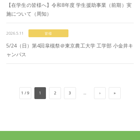
【在学生の皆様へ】令和8年度 学生援助事業（前期）実
施について（周知）
2026.5.11
皆様
5/24（日）第4回皐槻祭＠東京農工大学 工学部 小金井キ
ャンパス
1 / 9
1
2
3
...
›
»