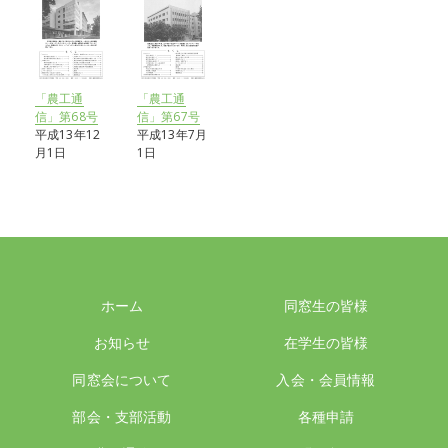
「農工通
「農工通
信」第68号
信」第67号
平成13年12
平成13年7月
月1日
1日
ホーム
同窓生の皆様
お知らせ
在学生の皆様
同窓会について
入会・会員情報
部会・支部活動
各種申請