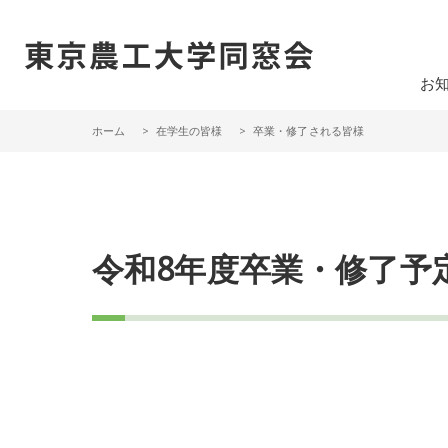
一般社団法人 東京農工大学同窓会
お
ホーム
在学生の皆様
卒業・修了される皆様
令和8年度卒業・修了予