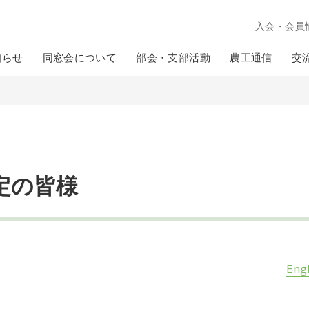
入会・会員
知らせ
同窓会について
部会・支部活動
農工通信
交
定の皆様
Eng