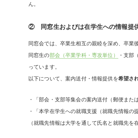
ん。
② 同窓生およびは在学生への情報提
同窓会では、卒業生相互の親睦を深め、卒業
同窓生の
部会（卒業学科・専攻単位）
・支部
っています。
以下について、案内送付・情報提供を
希望さ
・「部会・支部等集会の案内送付（郵便また
・「本学在学生への就職支援（就職先情報の
（就職先情報は大学を通して氏名と就職先を