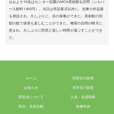
おおよそ10名はセンター近隣のMOA美術館を訪問（シルバ
ー入館料1400円）。当日は常設展示以外に、光琳の作品展
も併設され、久しぶりに、目の保養ができた。美術館の別
邸の館で抹茶も楽しむことができた。梅雨の合間の晴天に
恵まれ、久しぶりに同窓と楽しい時間が過ごすことができ
た。
ホーム
同窓生の皆様
お知らせ
在学生の皆様
同窓会について
入会・会員情報
部会・支部活動
各種申請