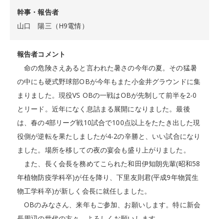
幹事・報告者
山口 陽三（H9電情）
報告者コメント
命の危険さえあると言われた暑さの今年の夏。その猛暑
の中にも硬式野球部OBが今年もまた小金井グラウンドに集
まりました。現役VS OBの一戦はOBが先制して前半を2-0
とリード。近年になく息詰まる展開になりました。最後
は、春の4部リーグ戦10試合で100点以上をたたき出した現
役側が逆転を果たしましたが4-2の辛勝と、いい試合になり
ました。場所を移しての夜の宴会も盛り上がりました。
また、長く会長を務めてこられた和田伊知朗先輩(昭和58
年植物防疫学科卒)が任を降り、下里友則君(平成9年物質生
物工学科卒)が新しく会長に就任しました。
OBのみなさん、来年もご参加、お願いします。特に新会
長周辺の世代の方々、よろしくお願いします。