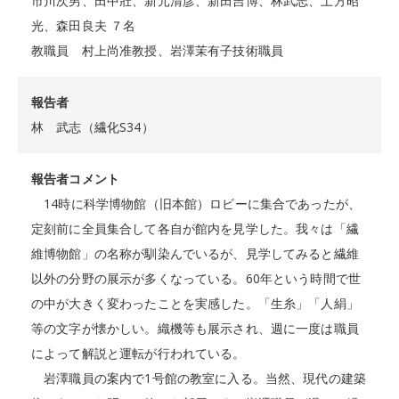
市川次男、田中壯、新元清彦、新田吉博、林武志、土方昭
光、森田良夫 ７名
教職員 村上尚准教授、岩澤茉有子技術職員
報告者
林 武志（繊化S34）
報告者コメント
14時に科学博物館（旧本館）ロビーに集合であったが、
定刻前に全員集合して各自が館内を見学した。我々は「繊
維博物館」の名称が馴染んでいるが、見学してみると繊維
以外の分野の展示が多くなっている。60年という時間で世
の中が大きく変わったことを実感した。「生糸」「人絹」
等の文字が懐かしい。織機等も展示され、週に一度は職員
によって解説と運転が行われている。
岩澤職員の案内で1号館の教室に入る。当然、現代の建築