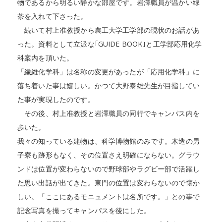
物であるから明るい静かな部屋です。岩澤職員が温かい緑
茶を入れて下さった。
続いて村上准教授から農工大学工学部の現状のお話があ
った。資料として立派な｢GUIDE BOOK｣と工学部応用化学
科案内を頂いた。
「繊維化学科」は名称の変更があったが「応用化学科」に
落ち着いた事は嬉しい。かつて大野泰雄先生が目指してい
た事が実現したのです。
その後、村上准教授と岩澤職員の同行でキャンパス内を
歩いた。
我々の知っている建物は、科学博物館のみです。木造の男
子寮も跡形もなく、その位置さえ明確にならない。グラウ
ンドは位置が変わらないので野球部やラグビー部で活躍し
た思い出話が出てきた。東門の位置は変わらないので懐か
しい。「ここにあるモニュメントは名所です。」との事で
記念写真を撮ってキャンパスを後にした。