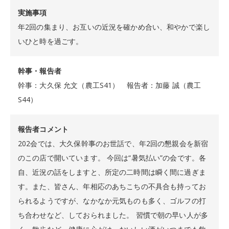
実施事項
年2回の集まり、お互いの近況を確かめ合い、和やかで楽し
いひと時を過ごす。
幹事・報告者
幹事：大久保 允文（農工S41） 報告者：加藤 誠（農工
S44）
報告者コメント
202会では、大久保幹事のお世話で、年2回の懇親会を新宿
のこの店で開いています。 今回は“暑気払い”の会です。各
自、近況の話をしますと、所定の二時間は瞬く間に過ぎま
す。また、皆さん、年相応のあちこちの不具合も持ってお
られるようですが、なかなか元気ものも多く、ゴルフの打
ち合わせなど、しておられました。 習慣で朝の早い人が多