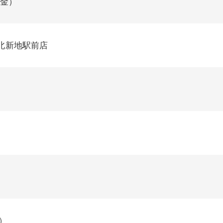
（金）
北新地駅前店
）