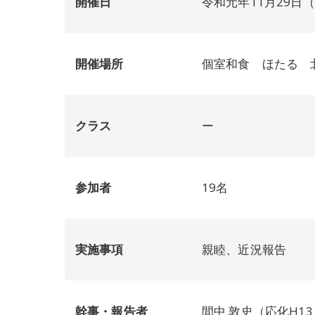
開催日
令和元年11月29日
開催場所
個室和食 ほたる 
クラス
ー
参加者
19名
実施事項
親睦、近況報告
幹事・報告者
間中 敦史（応化H13