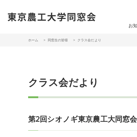
一般社団法人 東京農工大学同窓会
お
ホーム
同窓生の皆様
クラス会だより
クラス会だより
第2回シオノギ東京農工大同窓