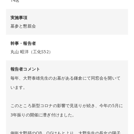
14名
実施事項
墓参と懇親会
幹事・報告者
丸山 昭洋（工化S52）
報告者コメント
毎年、大野泰雄先生のお墓がある鎌倉にて同窓会を開いて
います。
このところ新型コロナの影響で見送りが続き、今年の5月に
3年振りの開催に漕ぎ付けました。
例年大野研のOB、OGはもとより、大野先生の長女の陽子