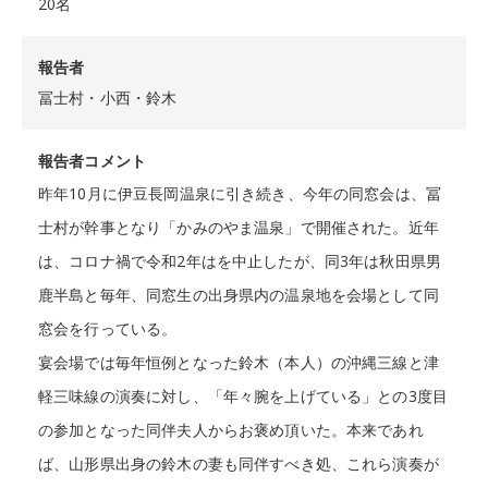
20名
報告者
冨士村・小西・鈴木
報告者コメント
昨年10月に伊豆長岡温泉に引き続き、今年の同窓会は、冨
士村が幹事となり「かみのやま温泉」で開催された。近年
は、コロナ禍で令和2年はを中止したが、同3年は秋田県男
鹿半島と毎年、同窓生の出身県内の温泉地を会場として同
窓会を行っている。
宴会場では毎年恒例となった鈴木（本人）の沖縄三線と津
軽三味線の演奏に対し、「年々腕を上げている」との3度目
の参加となった同伴夫人からお褒め頂いた。本来であれ
ば、山形県出身の鈴木の妻も同伴すべき処、これら演奏が