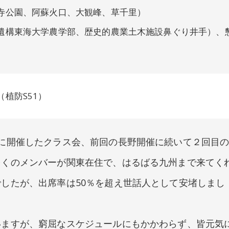
寺公園、阿蘇火口、大観峰、草千里）
遺構東海大学農学部、歴史的農業土木施設鼻ぐり井手）、
植防S51）
りに開催したクラス会、前回の長野開催に続いて２回目
多くのメンバーが関東在住で、はるばる九州まで来てく
したが、出席率は50％を超え世話人として安堵しまし
いますが、窮屈なスケジュールにもかかわらず、皆元気