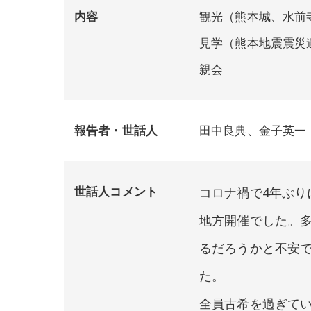
内容
観光（熊本城、水前
見学（熊本地震震災
親会
報告者・世話人
田中良典、金子英一（
世話人コメント
コロナ禍で4年ぶ
地方開催でした。
るだろうかと不安で
た。
全員古希を過ぎて