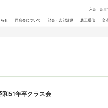
入会・会員
知らせ
同窓会について
部会・支部活動
農工通信
交
昭和51年卒クラス会