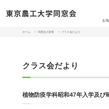
一般社団法人 東京農工大学同窓会
お
ホーム
同窓生の皆様
クラス会だより
クラス会だより
植物防疫学科昭和47年入学及び