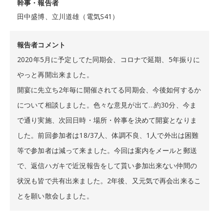
幹事・報告者
田中盛博、立川道雄（電気S41）
報告者コメント
2020年5月に予定してた同期会、コロナで延期、5年振りに
やっと再開出来ました。
開宴に先立ち2年毎に開催されてる同期会、今後如何するか
について相談しました。色々な意見が出て…約30分、今ま
で通り実施、次回日時・場所・幹事を決めて開宴となりま
した。前回参加者は18/37人、体調不良、1人で外出は困難
等で参加者は減って来ました。今回は案内をメールと郵送
で、返信ハガキで近況報告をして貰い参加出来ない仲間の
状況も皆で共有出来ました。2年後、又元気で再会出来るこ
とを願い散会しました。