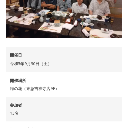
開催日
令和5年9月30日（土）
開催場所
梅の花（東急吉祥寺店9F）
参加者
13名