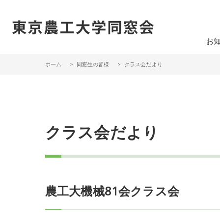
一般社団法人 東京農工大学同窓会
お
ホーム
同窓生の皆様
クラス会だより
クラス会だより
農工大機械81会クラス会