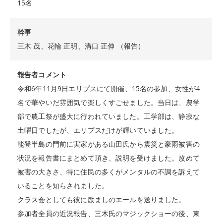
15名
幹事
三木 茂、花輪 正明、溝口 正伸 （報告）
報告者コメント
令和6年11月9日エリプスにて開催、15名の参加、女性が4
名で華やいだ雰囲気で楽しくすごせました。当日は、農学
部で農工祭が盛大に行われていました。工学部は、静寂な
土曜日でしたが、エリプスだけが輝いていました。
能登半島の門前に実家がある山田氏から震災と豪雨被害の
状況を報告書にまとめて頂き、説明を受けました。改めて
被害の大きさ、特に住民の多くがメンタルの不調を訴えて
いることを知らされました。
クラス会としても彼に励ましのエールを送りました。
参加者全員の近況報告、三木氏のマジックショーの後、東