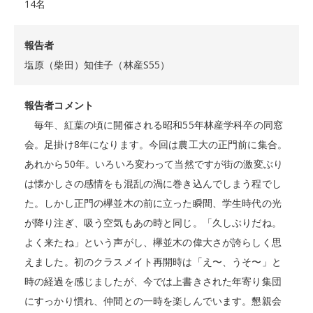
14名
報告者
塩原（柴田）知佳子（林産S55）
報告者コメント
毎年、紅葉の頃に開催される昭和55年林産学科卒の同窓
会。足掛け8年になります。今回は農工大の正門前に集合。
あれから50年。いろいろ変わって当然ですが街の激変ぶり
は懐かしさの感情をも混乱の渦に巻き込んでしまう程でし
た。しかし正門の欅並木の前に立った瞬間、学生時代の光
が降り注ぎ、吸う空気もあの時と同じ。「久しぶりだね。
よく来たね」という声がし、欅並木の偉大さが誇らしく思
えました。初のクラスメイト再開時は「え〜、うそ〜」と
時の経過を感じましたが、今では上書きされた年寄り集団
にすっかり慣れ、仲間との一時を楽しんでいます。懇親会