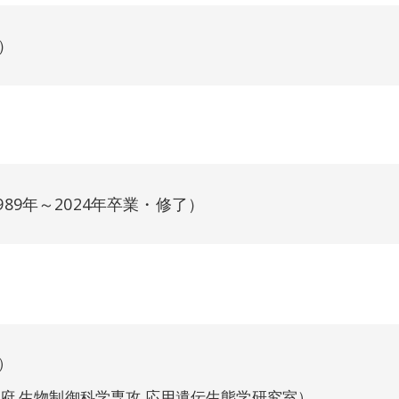
）
89年～2024年卒業・修了）
）
学府 生物制御科学専攻 応用遺伝生態学研究室）