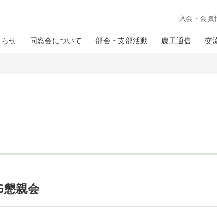
入会・会員
知らせ
同窓会について
部会・支部活動
農工通信
交
G懇親会