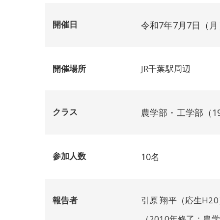
開催日
令和7年7月7日（月
開催場所
JR千葉駅周辺
クラス
農学部・工学部（19
参加人数
10名
報告者
引原 翔平（応生H20
（2010年修了：農