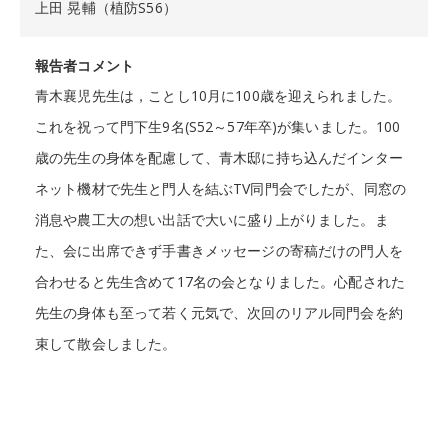
上田 晃輔（植防S56）
報告者コメント
青木襄児先生は，ことし10月に100歳を迎えられました。
これを祝って門下生9名(S52～57年卒)が集いました。100
歳の先生の身体を配慮して、青木邸に持ち込んだインター
ネット機材で先生と門人を結ぶTV同門会でしたが、同窓の
消息や農工大の想い出話で大いに盛り上がりました。ま
た、会に出席できず手書きメッセージの寄稿だけの門人を
合わせると先生含めて17名の会となりました。心配された
先生の身体も至って若く元気で、次回のリアル同門会を約
束して散会しました。