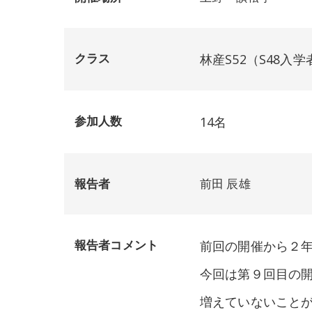
クラス
林産S52（S48入
参加人数
14名
報告者
前田 辰雄
報告者コメント
前回の開催から２
今回は第９回目の
増えていないこと