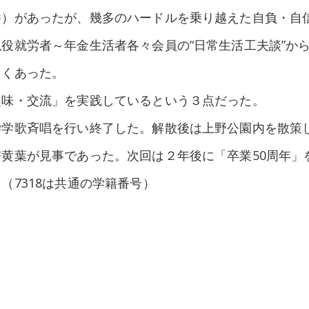
養）があったが、幾多のハードルを乗り越えた自負・自
役就労者～年金生活者各々会員の“日常生活工夫談”か
多くあった。
趣味・交流」を実践しているという３点だった。
学学歌斉唱を行い終了した。解散後は上野公園内を散策
黄葉が見事であった。次回は２年後に「卒業50周年」
（7318は共通の学籍番号）