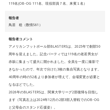
119名(OB･OG 111名、現役部員７名、来賓１名）
報告者
鳥居 稔（数情S61）
報告者コメント
アメリカンフットボール部BLASTERSは、2025年で創部50
周年を迎えました。記念パーティでは119名の老若男女が
赤坂に集まって盛大に開かれました。全員を一度に撮影で
きなかったので、年次で分けた3枚の集合写真となります。
40周年の時の52名より参加者が増えて、会場変更が必要と
なるほどでした。
2026年のBLASTERSは、関東大学リーグ2部復帰を目指し
ます（写真左上は2024年12月の2部3部入替戦でのOB･OG
と父母会のスタンド応援姿）。