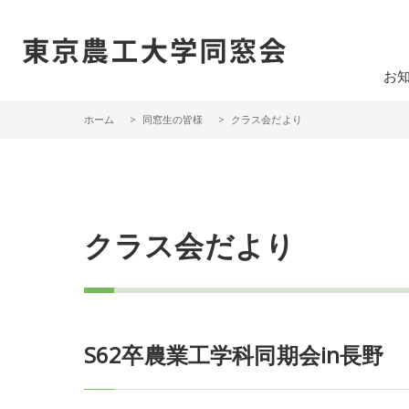
一般社団法人 東京農工大学同窓会
お
ホーム
同窓生の皆様
クラス会だより
クラス会だより
S62卒農業工学科同期会in長野