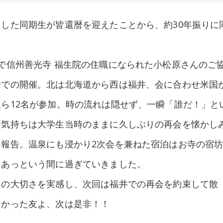
した同期生が皆還暦を迎えたことから、約30年振りに
で信州善光寺 福生院の住職になられた小松原さんのご
内での開催。北は北海道から西は福井、会に合わせ米国
ら12名が参加。時の流れは隠せず、一瞬「誰だ！」と
、気持ちは大学生当時のままに久しぶりの再会を懐かし
を報告。温泉にも浸かり2次会を兼ねた宿泊はお寺の宿
はあっという間に過ぎていきました。
ィの大切さを実感し、次回は福井での再会を約束して散
なかった友よ、次は是非！！