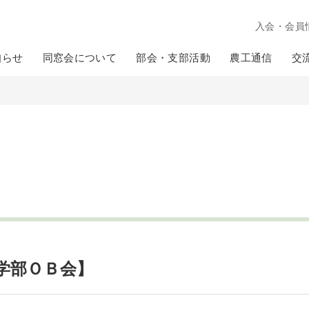
入会・会員
知らせ
同窓会について
部会・支部活動
農工通信
交
音学部ＯＢ会】