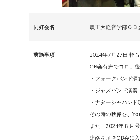
同好会名
農工大軽音学部ＯＢ
実施事項
2024年7月27日
OB会有志でコロナ
・フォークバンド演
・ジャズバンド演奏
・ナターシャバンド
その時の映像を、Yo
また、2024年８月
連絡を頂きOB会に