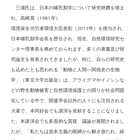
三浦氏は、日本の哺乳類学について研究研鑽を積ま
れ、高崎賞（1981年）
環境保全功労者環境大臣表彰（2013年）を授与され、
日本哺乳類学会長を歴任され、現在、自然環境研究セ
ンター理事長を務めておられます。多くの著書及び研
究論文を発表されてきましたが、特に、自らの研究史
も込めたとも思われる「動物と人間―関係史の生物
学」（東京大学出版会）は、アライグマやイノシシな
どの野生動物被害と自然環境保護との関りが社会問題
化している中で、関連学会以外の人々にも注目される
大著で、本同好会でも講演を依頼することになりまし
た。本講演会でも多面的な質疑、議論が展開されまし
たが、「私たちは資本主義の呪縛から解き放たれ、経