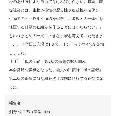
済のあり方により自由でなければならない。持続可能
な社会とは、生物多様性の歴史性や連続性を確保し、
生物間の相互作用や循環を保全し、環境との一体性を
保証する経済の仕組みを作ることにほかならない。」
というまとめの一文に大きな示唆を与えていただきま
した。＊当日は会場に1３名、オンラインで4名が参加
しました。
【Ⅱ】「風の記録」第2版の編集の取り組み
本会発足の契機となった、会員の回顧録「風の記録」
第二版の編集に取り組み次年度内に刊行する運びにな
った。
報告者
淵野 雄二郎（農学S43）