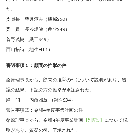
た。
委員長 望月淳夫（機械S50）
委 員 長谷場健（農化S49）
菅野茂樹（繊工S49）
西山拓詩（地生H14）
審議事項５：顧問の推挙の件
桑原理事長から、顧問の推挙の件について説明があり、審
議の結果、下記の方の推挙が承認された。
顧 問 内藤照章 （獣医S34）
報告事項③：令和4年度事業計画の件
桑原理事長から、令和4年度事業計画
【別記5】
について説
明があり、質疑の後、了承された。