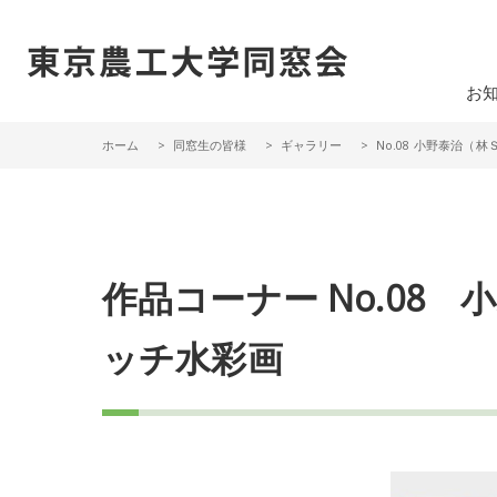
一般社団法人 東京農工大学同窓会
お
ホーム
同窓生の皆様
ギャラリー
No.08 小野泰治（林
作品コーナー No.08
ッチ水彩画