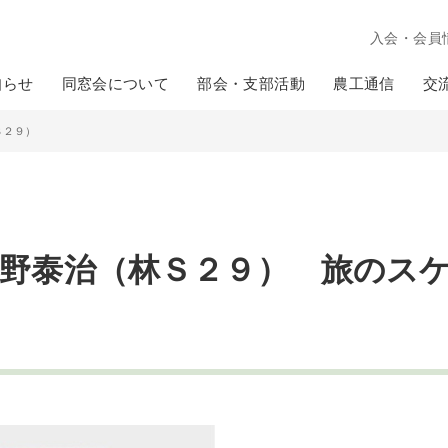
入会・会員
知らせ
同窓会について
部会・支部活動
農工通信
交
Ｓ２９）
 小野泰治（林Ｓ２９） 旅のス