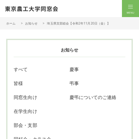
一般社団法人 東京農工大学同窓会
men
ホーム
お知らせ
埼玉県支部総会【令和2年11月20日（金）】
お知らせ
すべて
慶事
皆様
弔事
同窓生向け
慶弔についてのご連絡
在学生向け
部会・支部
同好会・クラス会