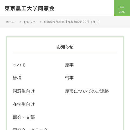
一般社団法人 東京農工大学同窓会
men
ホーム
お知らせ
宮崎県支部総会【令和3年2月22日（月）】
お知らせ
すべて
慶事
皆様
弔事
同窓生向け
慶弔についてのご連絡
在学生向け
部会・支部
同好会・クラス会