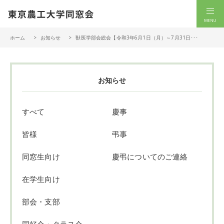
一般社団法人 東京農工大学同窓会
men
ホーム
お知らせ
獣医学部会総会【令和3年6月1日（月）～7月31日･･･
お知らせ
すべて
慶事
皆様
弔事
同窓生向け
慶弔についてのご連絡
在学生向け
部会・支部
同好会・クラス会