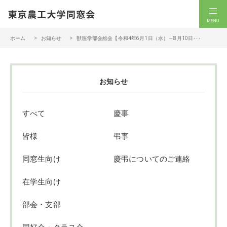
一般社団法人 東京農工大学同窓会
men
ホーム
お知らせ
獣医学部会総会【令和4年6月1日（水）～8月10日･･･
お知らせ
すべて
慶事
皆様
弔事
同窓生向け
慶弔についてのご連絡
在学生向け
部会・支部
同好会・クラス会