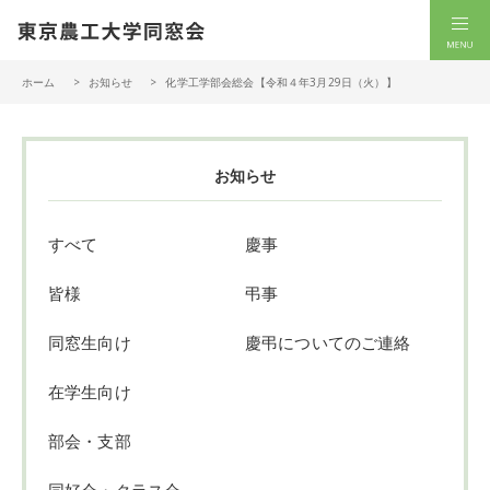
一般社団法人 東京農工大学同窓会
men
ホーム
お知らせ
化学工学部会総会【令和４年3月29日（火）】
お知らせ
すべて
慶事
皆様
弔事
同窓生向け
慶弔についてのご連絡
在学生向け
部会・支部
同好会・クラス会