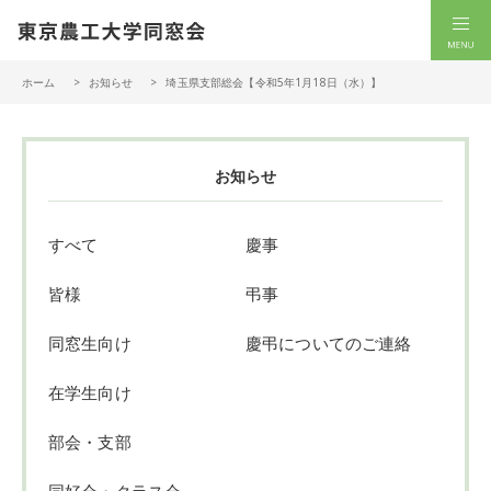
一般社団法人 東京農工大学同窓会
men
ホーム
お知らせ
埼玉県支部総会【令和5年1月18日（水）】
お知らせ
すべて
慶事
皆様
弔事
同窓生向け
慶弔についてのご連絡
在学生向け
部会・支部
同好会・クラス会