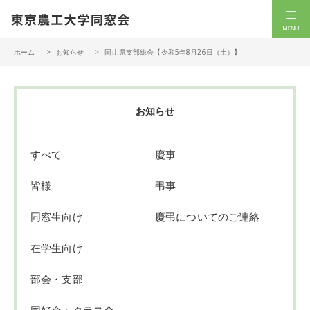
一般社団法人 東京農工大学同窓会
men
ホーム
お知らせ
岡山県支部総会【令和5年8月26日（土）】
お知らせ
すべて
慶事
皆様
弔事
同窓生向け
慶弔についてのご連絡
在学生向け
部会・支部
同好会・クラス会