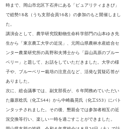
時まで、岡山市北区下石井にある「ピュアリティまきび」
で総勢18名（うち支部会員16名）の参加のもと開催しまし
た。
講演会として、農学研究院動物生命科学部門の山本ゆき先
生から「東京農工大学の近況」、元岡山県農林水産総合セ
ンター農業研究所の高野和夫博士から「蒜山高原のブルー
ベリー」と題して、お話をしていただきました。大学の様
子や、ブルーベリー栽培の注意点など、活発な質疑応答が
ありました。
次に、総会議事では、副支部長が、６年間務めていただい
た藤原稔氏（化工S44）から中崎義晃氏（化工S53）にバト
ンタッチされました。その後、懇親会では参加者相互の近
況交換等行い、楽しい一時を過ごすことができました。
岡山県支部の皆様、令和６年度総会は８月24日（土）で計