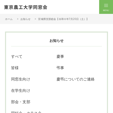
一般社団法人 東京農工大学同窓会
men
ホーム
お知らせ
宮城県支部総会【令和６年7月20日（土）】
お知らせ
すべて
慶事
皆様
弔事
同窓生向け
慶弔についてのご連絡
在学生向け
部会・支部
同好会・クラス会