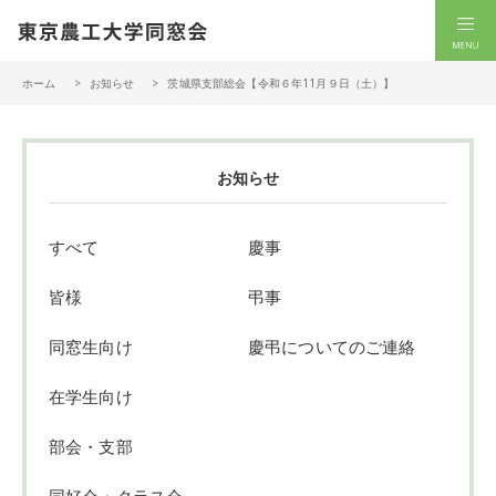
一般社団法人 東京農工大学同窓会
men
ホーム
お知らせ
茨城県支部総会【令和６年11月９日（土）】
お知らせ
すべて
慶事
皆様
弔事
同窓生向け
慶弔についてのご連絡
在学生向け
部会・支部
同好会・クラス会