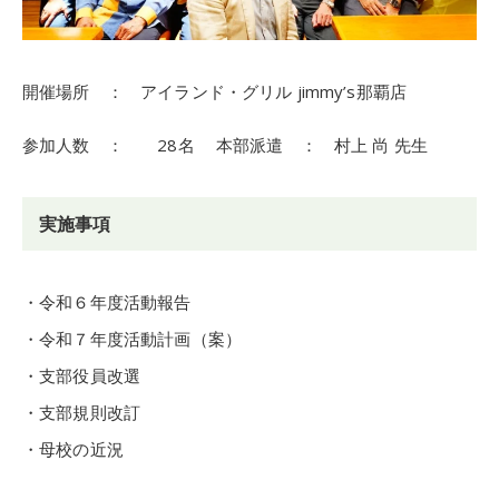
開催場所 ： アイランド・グリル jimmy’s那覇店
参加人数 ： 28名 本部派遣 ： 村上 尚 先生
実施事項
・令和６年度活動報告
・令和７年度活動計画（案）
・支部役員改選
・支部規則改訂
・母校の近況