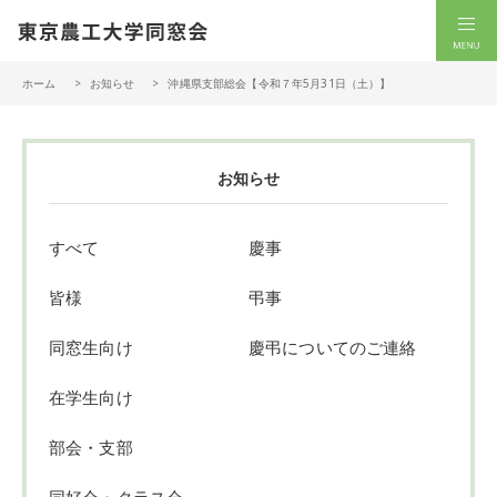
一般社団法人 東京農工大学同窓会
men
ホーム
お知らせ
沖縄県支部総会【令和７年5月31日（土）】
お知らせ
すべて
慶事
皆様
弔事
同窓生向け
慶弔についてのご連絡
在学生向け
部会・支部
同好会・クラス会