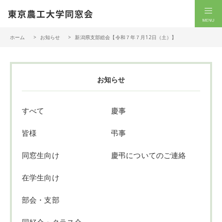
一般社団法人 東京農工大学同窓会
men
ホーム
お知らせ
新潟県支部総会【令和７年７月12日（土）】
お知らせ
すべて
慶事
皆様
弔事
同窓生向け
慶弔についてのご連絡
在学生向け
部会・支部
同好会・クラス会