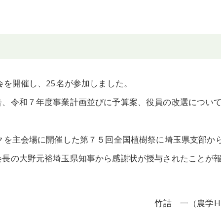
会を開催し、25名が参加しました。
告、令和７年度事業計画並びに予算案、役員の改選につい
クを主会場に開催した第７５回全国植樹祭に埼玉県支部か
会長の大野元裕埼玉県知事から感謝状が授与されたことが
竹詰 一（農学H