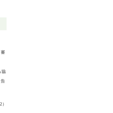
て審
ら協
報告
2）