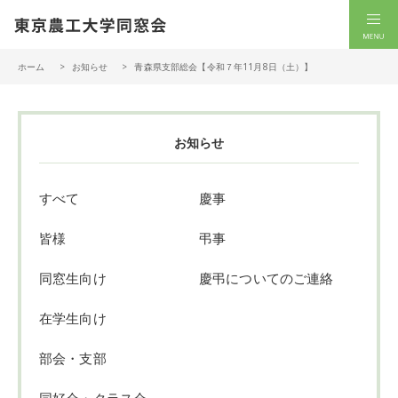
一般社団法人 東京農工大学同窓会
men
ホーム
お知らせ
青森県支部総会【令和７年11月8日（土）】
お知らせ
すべて
慶事
皆様
弔事
同窓生向け
慶弔についてのご連絡
在学生向け
部会・支部
同好会・クラス会