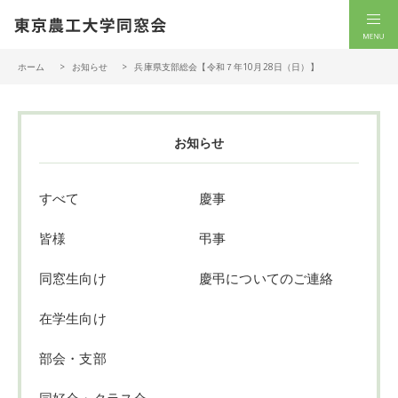
一般社団法人 東京農工大学同窓会
men
ホーム
お知らせ
兵庫県支部総会【令和７年10月28日（日）】
お知らせ
すべて
慶事
皆様
弔事
同窓生向け
慶弔についてのご連絡
在学生向け
部会・支部
同好会・クラス会