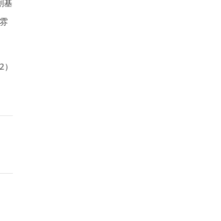
創基
雰
2）