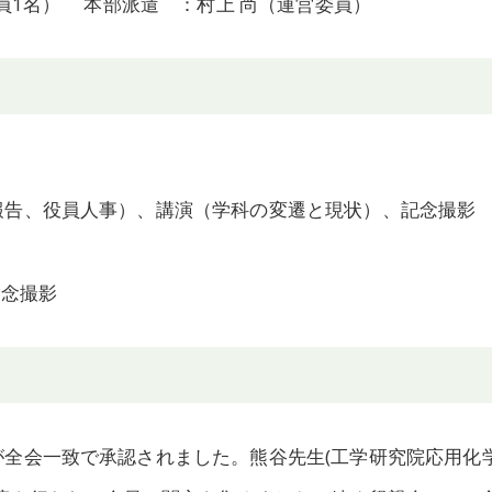
員1名） 本部派遣 ：村上 尚（運営委員）
報告、役員人事）、講演（学科の変遷と現状）、記念撮影
記念撮影
全会一致で承認されました。熊谷先生(工学研究院応用化