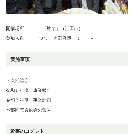
開催場所 ： 「神楽」（浜田市）
参加人数 ： 10名 本部派遣 ： －
実施事項
・支部総会
令和６年度 事業報告
令和７年度 事業計画
本部同窓会総会の報告
幹事のコメント