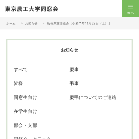
一般社団法人 東京農工大学同窓会
men
ホーム
お知らせ
島根県支部総会【令和７年11月29日（土）】
お知らせ
すべて
慶事
皆様
弔事
同窓生向け
慶弔についてのご連絡
在学生向け
部会・支部
同好会・クラス会