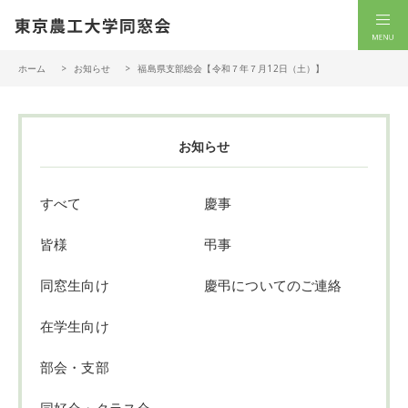
一般社団法人 東京農工大学同窓会
men
ホーム
お知らせ
福島県支部総会【令和７年７月12日（土）】
お知らせ
すべて
慶事
皆様
弔事
同窓生向け
慶弔についてのご連絡
在学生向け
部会・支部
同好会・クラス会