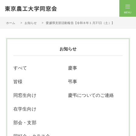
一般社団法人 東京農工大学同窓会
men
ホーム
お知らせ
愛媛県支部活動報告【令和８年１月31日（土）】
お知らせ
すべて
慶事
皆様
弔事
同窓生向け
慶弔についてのご連絡
在学生向け
部会・支部
同好会・クラス会