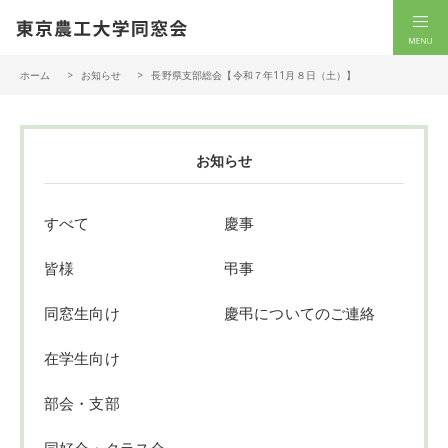
一般社団法人 東京農工大学同窓会
men
ホーム
お知らせ
長野県支部総会【令和７年11月８日（土）】
お知らせ
すべて
慶事
皆様
弔事
同窓生向け
慶弔についてのご連絡
在学生向け
部会・支部
同好会・クラス会