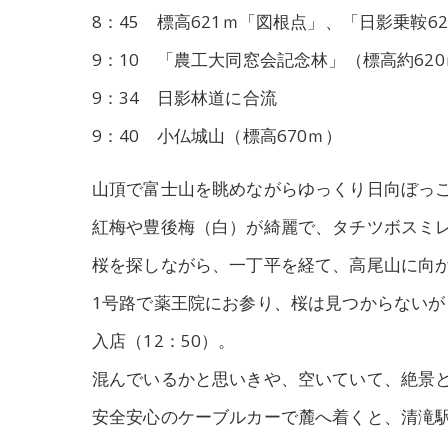
8：45 標高621ｍ「図根点」、「日影乗鞍6
9：10 「農工大同窓会記念林」（標高約62
9：34 日影林道に合流
9：40 小仏城山（標高670ｍ）
山頂で富士山を眺めながらゆっくり日向ぼっ
紅梅や豊後梅（白）が綺麗で、タチツボスミ
桜を探しながら、一丁平を経て、高尾山に向
1号路で薬王院にお参り、桜は見つからない
入店（12：50）。
混んでいるかと思いきや、空いていて、絶景
安全安心のケーブルカーで麓へ着くと、清滝駅前