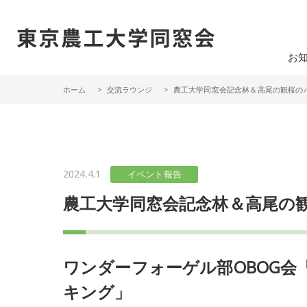
一般社団法人 東京農工大学同窓会
お
ホーム
交流ラウンジ
農工大学同窓会記念林＆高尾の観桜のハ
2024.4.1
イベント報告
農工大学同窓会記念林＆高尾の
ワンダーフォーゲル部OBOG会
キング」