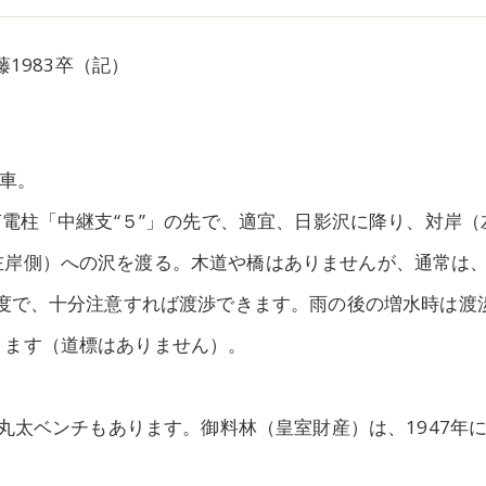
藤1983卒（記）
乗車。
T電柱「中継支“５”」の先で、適宜、日影沢に降り、対岸（
左岸側）への沢を渡る。木道や橋はありませんが、通常は
程度で、十分注意すれば渡渉できます。雨の後の増水時は渡
ります（道標はありません）。
な丸太ベンチもあります。御料林（皇室財産）は、1947年