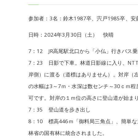
参加者：3名：鈴木1987卒、宍戸1985卒、安
日時：2024年3月30日（土） 快晴
7：12 JR高尾駅北口から「小仏」行きバス
7：23 日影で下車。林道日影線に入り、NT
岸側）に渡る（道標はありません）。対岸（
の水幅は3～7ｍ・水深は数センチ～30ｃｍ
可です。対岸の１ｍ位の高さに登山道が始ま
7：35 登山道を歩き出し
8：10 標高446ｍ「御料局三角点」、簡単
林省の国有林に統合されました。