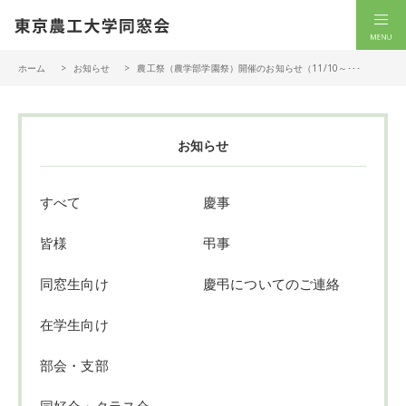
一般社団法人 東京農工大学同窓会
men
ホーム
お知らせ
農工祭（農学部学園祭）開催のお知らせ（11/10～･･･
お知らせ
すべて
慶事
皆様
弔事
同窓生向け
慶弔についてのご連絡
在学生向け
部会・支部
同好会・クラス会