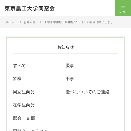
一般社団法人 東京農工大学同窓会
men
ホーム
お知らせ
工学部学園祭 皐槻祭5/19（日）開催（終了しまし･･･
お知らせ
すべて
慶事
皆様
弔事
同窓生向け
慶弔についてのご連絡
在学生向け
部会・支部
同好会・クラス会