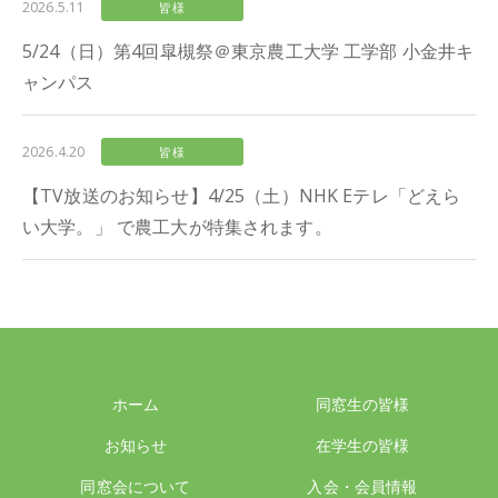
2026.5.11
皆様
5/24（日）第4回皐槻祭＠東京農工大学 工学部 小金井キ
ャンパス
2026.4.20
皆様
【TV放送のお知らせ】4/25（土）NHK Eテレ「どえら
い大学。」 で農工大が特集されます。
ホーム
同窓生の皆様
お知らせ
在学生の皆様
同窓会について
入会・会員情報