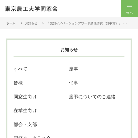
一般社団法人 東京農工大学同窓会
men
ホーム
お知らせ
「愛知イノベーションアワード最優秀賞（知事賞）」 ･･･
お知らせ
すべて
慶事
皆様
弔事
同窓生向け
慶弔についてのご連絡
在学生向け
部会・支部
同好会・クラス会