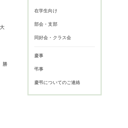
在学生向け
部会・支部
大
同好会・クラス会
。
慶事
 勝
弔事
慶弔についてのご連絡