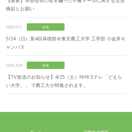
【重要】本会会長の名を騙った不審メールに関する注意
喚起とお願い
2026.5.11
皆様
5/24（日）第4回皐槻祭＠東京農工大学 工学部 小金井キ
ャンパス
2026.4.20
皆様
【TV放送のお知らせ】4/25（土）NHK Eテレ「どえら
い大学。」 で農工大が特集されます。