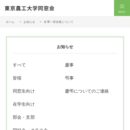
一般社団法人 東京農工大学同窓会
men
ホーム
お知らせ
冬季一斉休業について
お知らせ
すべて
慶事
皆様
弔事
同窓生向け
慶弔についてのご連絡
在学生向け
部会・支部
同好会・クラス会